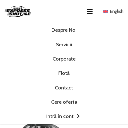
English
Despre Noi
Flota noastră
Servicii
Standard
Premium
Corporate
Business Van
Flotă
Bus
Coach
Contact
Română
Cere oferta
Intră în cont