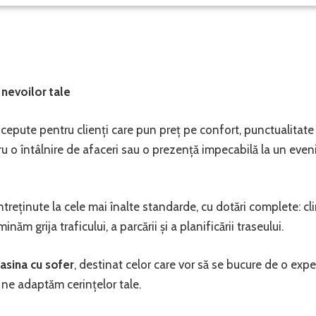
 nevoilor tale
epute pentru clienți care pun preț pe confort, punctualitate 
u o întâlnire de afaceri sau o prezență impecabilă la un evenime
eținute la cele mai înalte standarde, cu dotări complete: clima
iminăm grija traficului, a parcării și a planificării traseului.
masina cu sofer
, destinat celor care vor să se bucure de o exper
, ne adaptăm cerințelor tale.