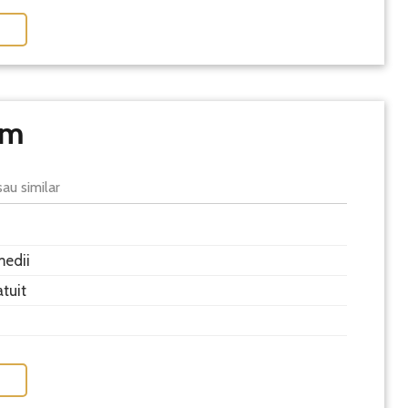
um
au similar
medii
atuit