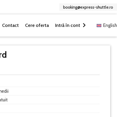
booking@express-shuttle.ro
Contact
Cere oferta
Intră în cont
Englis
rd
medii
atuit